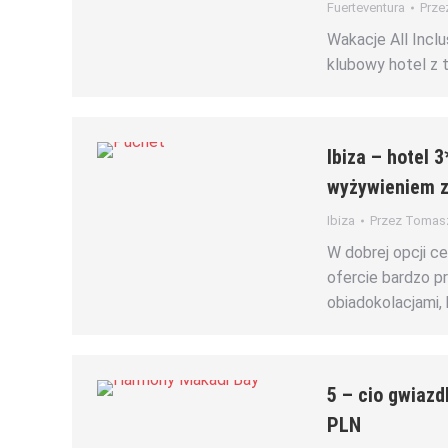
Fuerteventura
Prze
Wakacje All Inclu
klubowy hotel z 
Ibiza – hotel 
wyżywieniem 
Ibiza
Przez
Tomasz
W dobrej opcji c
ofercie bardzo pr
obiadokolacjami,
5 – cio gwiazd
PLN