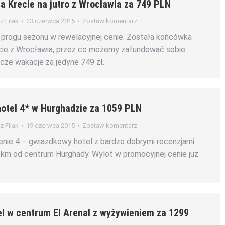
a Krecie na jutro z Wrocławia za 749 PLN
 Filak
23 czerwca 2015
Zostaw komentarz
 progu sezonu w rewelacyjnej cenie. Została końcówka
cie z Wrocławia, przez co możemy zafundować sobie
icze wakacje za jedyne 749 zł.
hotel 4* w Hurghadzie za 1059 PLN
 Filak
19 czerwca 2015
Zostaw komentarz
enie 4 – gwiazdkowy hotel z bardzo dobrymi recenzjami
5 km od centrum Hurghady. Wylot w promocyjnej cenie już
el w centrum El Arenal z wyżywieniem za 1299