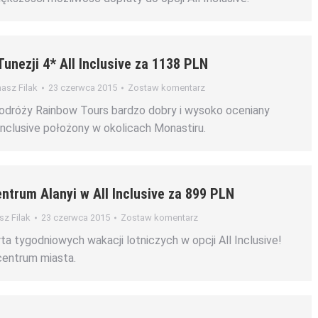
Tunezji 4* All Inclusive za 1138 PLN
asz Filak
23 czerwca 2015
Zostaw komentarz
podróży Rainbow Tours bardzo dobry i wysoko oceniany
 Inclusive położony w okolicach Monastiru.
entrum Alanyi w All Inclusive za 899 PLN
z Filak
23 czerwca 2015
Zostaw komentarz
a tygodniowych wakacji lotniczych w opcji All Inclusive!
centrum miasta.