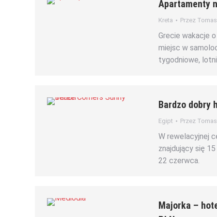
Apartamenty n
Kreta
Przez
Tomasz
Grecie wakacje o
miejsc w samolo
tygodniowe, lotn
Bardzo dobry 
Egipt
Przez
Tomasz
W rewelacyjnej c
znajdujący się 1
22 czerwca.
Majorka – hot