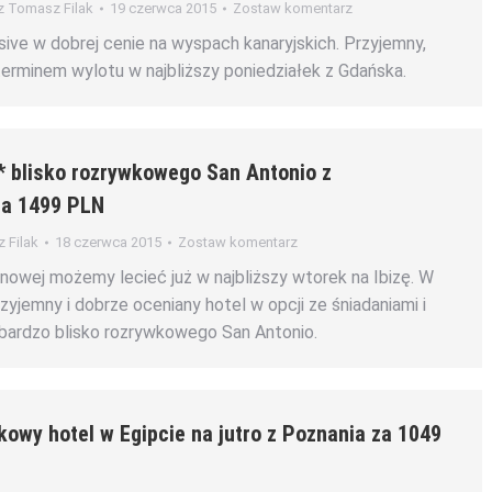
z
Tomasz Filak
19 czerwca 2015
Zostaw komentarz
sive w dobrej cenie na wyspach kanaryjskich. Przyjemny,
terminem wylotu w najbliższy poniedziałek z Gdańska.
3* blisko rozrywkowego San Antonio z
za 1499 PLN
 Filak
18 czerwca 2015
Zostaw komentarz
enowej możemy lecieć już w najbliższy wtorek na Ibizę. W
zyjemny i dobrze oceniany hotel w opcji ze śniadaniami i
 bardzo blisko rozrywkowego San Antonio.
kowy hotel w Egipcie na jutro z Poznania za 1049