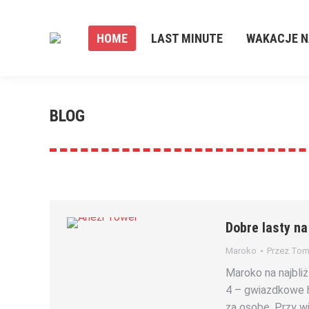
HOME
LAST MINUTE
WAKACJE N
BLOG
Dobre lasty n
Maroko
Przez
Toma
Maroko na najbli
4 – gwiazdkowe h
za osobę. Przy wi