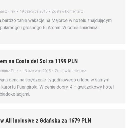
asz Filak
19 czerwca 2015
Zostaw komentarz
a bardzo tanie wakacje na Majorce w hotelu znajdującym
ularnego i głośnego El Arenal. W cenie śniadania i
iem na Costa del Sol za 1199 PLN
masz Filak
19 czerwca 2015
Zostaw komentarz
cyjna cena na spędzenie tygodniowego urlopu w samym
kurortu Fuengirola. W cenie dobry, 4 – gwiazdkowy hotel
obiadokolacjami.
w All Inclusive z Gdańska za 1679 PLN