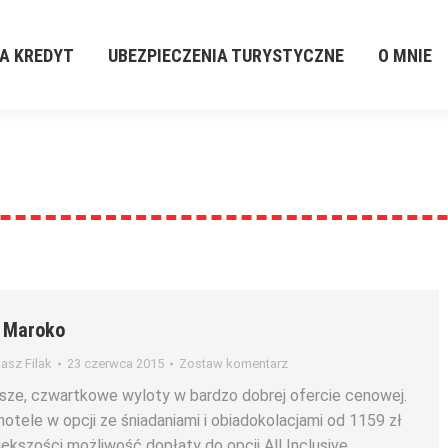
A KREDYT
UBEZPIECZENIA TURYSTYCZNE
O MNIE
a Maroko
sz Filak
23 czerwca 2015
Zostaw komentarz
ższe, czwartkowe wyloty w bardzo dobrej ofercie cenowej.
otele w opcji ze śniadaniami i obiadokolacjami od 1159 zł
ększości możliwość dopłaty do opcji All Inclusive.