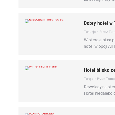
Dobry hotel w 
Tunezja
Przez
Tom
W ofercie biura 
hotel w opcji All
Hotel blisko c
Turcja
Przez
Tomas
Rewelacyjna ofert
Hotel niedaleko 