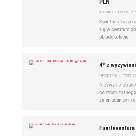
PLN
Majorka
Przez
Tom
Świetna okazja n
się w centrum pop
obiadokolacje.
4* z wyżywien
Hiszpania
Przez
To
Niezwykle atrak
centrum znanego 
ze śniadaniami i 
Fuerteventura 